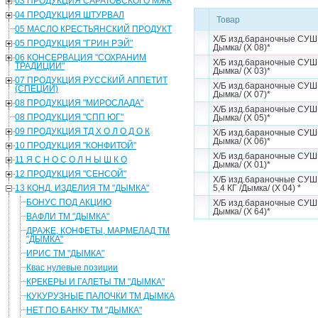
03 ПРОДУКЦИЯ САРАТОВСКОГО МЖК
04 ПРОДУКЦИЯ ШТУРВАЛ
Товар
05 МАСЛО КРЕСТЬЯНСКИЙ ПРОДУКТ
Х/Б изд.бараночные СУШК
05 ПРОДУКЦИЯ "ГРИН РЭЙ"
Дымка/ (Х 08)*
06 КОНСЕРВАЦИЯ "СОХРАНИМ
Х/Б изд.бараночные СУШК
ТРАДИЦИИ"
Дымка/ (Х 03)*
07 ПРОДУКЦИЯ РУССКИЙ АППЕТИТ
Х/Б изд.бараночные СУШ
(СПЕЦИИ)
Дымка/ (Х 07)*
08 ПРОДУКЦИЯ "МИРОСЛАДА"
Х/Б изд.бараночные СУШ
08 ПРОДУКЦИЯ "СПП ЮГ"
Дымка/ (Х 05)*
09 ПРОДУКЦИЯ ТД Х О Л О Д О К
Х/Б изд.бараночные СУШ
Дымка/ (Х 06)*
10 ПРОДУКЦИЯ "КОНФИТОЙ"
Х/Б изд.бараночные СУШ
11 Я С Н О С О Л Н Ы Ш К О
Дымка/ (Х 01)*
12 ПРОДУКЦИЯ "СЕНСОЙ"
Х/Б изд.бараночные СУ
13 КОНД. ИЗДЕЛИЯ ТМ "ДЫМКА"
5,4 КГ /Дымка/ (Х 04) *
БОНУС ПОД АКЦИЮ
Х/Б изд.бараночные СУШ
Дымка/ (Х 64)*
ВАФЛИ ТМ "ДЫМКА"
ДРАЖЕ, КОНФЕТЫ, МАРМЕЛАД ТМ
"ДЫМКА"
ИРИС ТМ "ДЫМКА"
Квас нулевые позиции
КРЕКЕРЫ И ГАЛЕТЫ ТМ "ДЫМКА"
КУКУРУЗНЫЕ ПАЛОЧКИ ТМ ДЫМКА
НЕТ ПО БАНКУ ТМ "ДЫМКА"