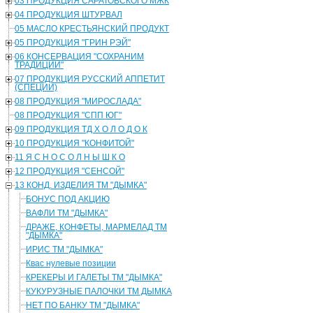
03 ПРОДУКЦИЯ САРАТОВСКОГО МЖК
04 ПРОДУКЦИЯ ШТУРВАЛ
05 МАСЛО КРЕСТЬЯНСКИЙ ПРОДУКТ
05 ПРОДУКЦИЯ "ГРИН РЭЙ"
06 КОНСЕРВАЦИЯ "СОХРАНИМ
ТРАДИЦИИ"
07 ПРОДУКЦИЯ РУССКИЙ АППЕТИТ
(СПЕЦИИ)
08 ПРОДУКЦИЯ "МИРОСЛАДА"
08 ПРОДУКЦИЯ "СПП ЮГ"
09 ПРОДУКЦИЯ ТД Х О Л О Д О К
10 ПРОДУКЦИЯ "КОНФИТОЙ"
11 Я С Н О С О Л Н Ы Ш К О
12 ПРОДУКЦИЯ "СЕНСОЙ"
13 КОНД. ИЗДЕЛИЯ ТМ "ДЫМКА"
БОНУС ПОД АКЦИЮ
ВАФЛИ ТМ "ДЫМКА"
ДРАЖЕ, КОНФЕТЫ, МАРМЕЛАД ТМ
"ДЫМКА"
ИРИС ТМ "ДЫМКА"
Квас нулевые позиции
КРЕКЕРЫ И ГАЛЕТЫ ТМ "ДЫМКА"
КУКУРУЗНЫЕ ПАЛОЧКИ ТМ ДЫМКА
НЕТ ПО БАНКУ ТМ "ДЫМКА"