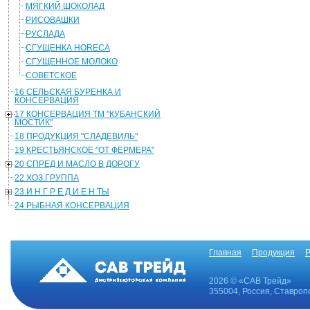
МЯГКИЙ ШОКОЛАД
РИСОВАШКИ
РУСЛАДА
СГУЩЕНКА HORECA
СГУЩЕННОЕ МОЛОКО
СОВЕТСКОЕ
16 СЕЛЬСКАЯ БУРЕНКА И
КОНСЕРВАЦИЯ
17 КОНСЕРВАЦИЯ ТМ "КУБАНСКИЙ
МОСТИК"
18 ПРОДУКЦИЯ "СЛАДЕВИЛЬ"
19 КРЕСТЬЯНСКОЕ "ОТ ФЕРМЕРА"
20 СПРЕД И МАСЛО В ДОРОГУ
22 ХОЗ.ГРУППА
23 И Н Г Р Е Д И Е Н ТЫ
24 РЫБНАЯ КОНСЕРВАЦИЯ
Главная
Продукция
Р
2026 © «САВ Трейд»
355004, Россия, Ставропо