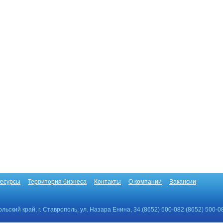
есурсы
Территория бизнеса
Контакты
О компании
Вакансии
льский край, г. Ставрополь, ул. Назара Енина, 34.(8652) 500-082 (8652) 500-0