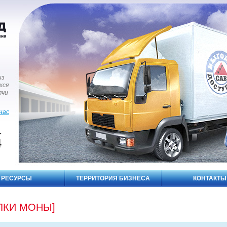
из
хся
ячи
нас
1
4
РЕСУРСЫ
ТЕРРИТОРИЯ БИЗНЕСА
КОНТАКТЫ
ЛКИ МОНЫ]