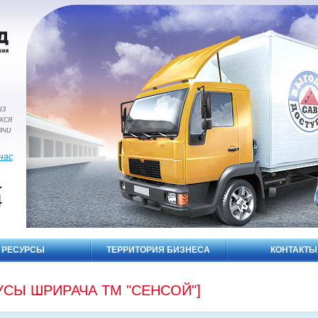
из
хся
ячи
нас
1
4
РЕСУРСЫ
ТЕРРИТОРИЯ БИЗНЕСА
КОНТАКТЫ
СЫ ШРИРАЧА ТМ "СЕНСОЙ"]