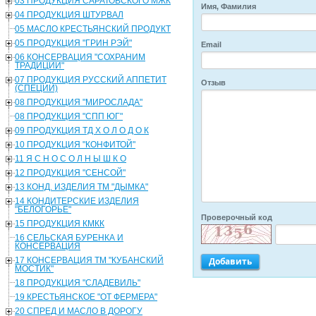
03 ПРОДУКЦИЯ САРАТОВСКОГО МЖК
Имя, Фамилия
04 ПРОДУКЦИЯ ШТУРВАЛ
05 МАСЛО КРЕСТЬЯНСКИЙ ПРОДУКТ
05 ПРОДУКЦИЯ "ГРИН РЭЙ"
Email
06 КОНСЕРВАЦИЯ "СОХРАНИМ
ТРАДИЦИИ"
07 ПРОДУКЦИЯ РУССКИЙ АППЕТИТ
Отзыв
(СПЕЦИИ)
08 ПРОДУКЦИЯ "МИРОСЛАДА"
08 ПРОДУКЦИЯ "СПП ЮГ"
09 ПРОДУКЦИЯ ТД Х О Л О Д О К
10 ПРОДУКЦИЯ "КОНФИТОЙ"
11 Я С Н О С О Л Н Ы Ш К О
12 ПРОДУКЦИЯ "СЕНСОЙ"
13 КОНД. ИЗДЕЛИЯ ТМ "ДЫМКА"
14 КОНДИТЕРСКИЕ ИЗДЕЛИЯ
"БЕЛОГОРЬЕ"
Проверочный код
15 ПРОДУКЦИЯ КМКК
16 СЕЛЬСКАЯ БУРЕНКА И
КОНСЕРВАЦИЯ
17 КОНСЕРВАЦИЯ ТМ "КУБАНСКИЙ
МОСТИК"
18 ПРОДУКЦИЯ "СЛАДЕВИЛЬ"
19 КРЕСТЬЯНСКОЕ "ОТ ФЕРМЕРА"
20 СПРЕД И МАСЛО В ДОРОГУ