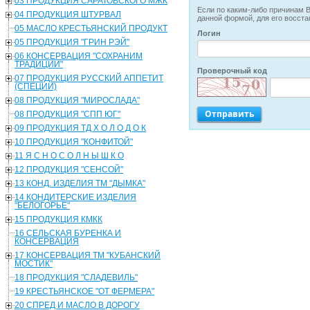
03 ПРОДУКЦИЯ САРАТОВСКОГО МЖК
Если по каким-либо причинам В
04 ПРОДУКЦИЯ ШТУРВАЛ
данной формой, для его восста
05 МАСЛО КРЕСТЬЯНСКИЙ ПРОДУКТ
Логин
05 ПРОДУКЦИЯ "ГРИН РЭЙ"
06 КОНСЕРВАЦИЯ "СОХРАНИМ
ТРАДИЦИИ"
Проверочный код
07 ПРОДУКЦИЯ РУССКИЙ АППЕТИТ
(СПЕЦИИ)
08 ПРОДУКЦИЯ "МИРОСЛАДА"
08 ПРОДУКЦИЯ "СПП ЮГ"
09 ПРОДУКЦИЯ ТД Х О Л О Д О К
10 ПРОДУКЦИЯ "КОНФИТОЙ"
11 Я С Н О С О Л Н Ы Ш К О
12 ПРОДУКЦИЯ "СЕНСОЙ"
13 КОНД. ИЗДЕЛИЯ ТМ "ДЫМКА"
14 КОНДИТЕРСКИЕ ИЗДЕЛИЯ
"БЕЛОГОРЬЕ"
15 ПРОДУКЦИЯ КМКК
16 СЕЛЬСКАЯ БУРЕНКА И
КОНСЕРВАЦИЯ
17 КОНСЕРВАЦИЯ ТМ "КУБАНСКИЙ
МОСТИК"
18 ПРОДУКЦИЯ "СЛАДЕВИЛЬ"
19 КРЕСТЬЯНСКОЕ "ОТ ФЕРМЕРА"
20 СПРЕД И МАСЛО В ДОРОГУ