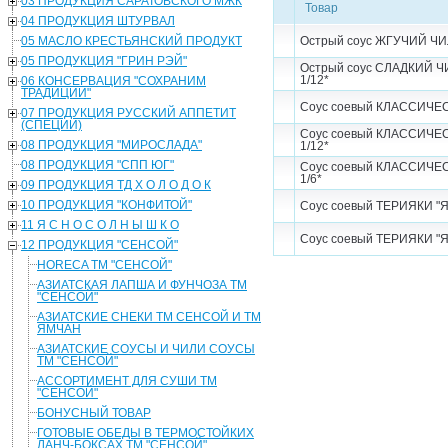
03 ПРОДУКЦИЯ САРАТОВСКОГО МЖК
Товар
04 ПРОДУКЦИЯ ШТУРВАЛ
05 МАСЛО КРЕСТЬЯНСКИЙ ПРОДУКТ
Острый соус ЖГУЧИЙ ЧИЛ
05 ПРОДУКЦИЯ "ГРИН РЭЙ"
Острый соус СЛАДКИЙ Ч
1/12*
06 КОНСЕРВАЦИЯ "СОХРАНИМ
ТРАДИЦИИ"
Соус соевый КЛАССИЧЕС
07 ПРОДУКЦИЯ РУССКИЙ АППЕТИТ
(СПЕЦИИ)
Соус соевый КЛАССИЧЕС
08 ПРОДУКЦИЯ "МИРОСЛАДА"
1/12*
08 ПРОДУКЦИЯ "СПП ЮГ"
Соус соевый КЛАССИЧЕС
1/6*
09 ПРОДУКЦИЯ ТД Х О Л О Д О К
10 ПРОДУКЦИЯ "КОНФИТОЙ"
Соус соевый ТЕРИЯКИ "Я
11 Я С Н О С О Л Н Ы Ш К О
Соус соевый ТЕРИЯКИ "Я
12 ПРОДУКЦИЯ "СЕНСОЙ"
HORECA ТМ "СЕНСОЙ"
АЗИАТСКАЯ ЛАПША И ФУНЧОЗА ТМ
"СЕНСОЙ"
АЗИАТСКИЕ СНЕКИ ТМ СЕНСОЙ И ТМ
ЯМЧАН
АЗИАТСКИЕ СОУСЫ И ЧИЛИ СОУСЫ
ТМ "СЕНСОЙ"
АССОРТИМЕНТ ДЛЯ СУШИ ТМ
"СЕНСОЙ"
БОНУСНЫЙ ТОВАР
ГОТОВЫЕ ОБЕДЫ В ТЕРМОСТОЙКИХ
ЛАНЧ-БОКСАХ ТМ "СЕНСОЙ"