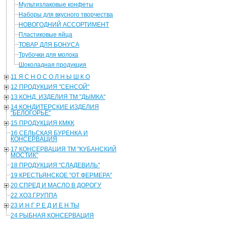
Мультизлаковые конфеты
Наборы для вкусного творчества
НОВОГОДНИЙ АССОРТИМЕНТ
Пластиковые яйца
ТОВАР ДЛЯ БОНУСА
Трубочки для молока
Шоколадная продукция
11 Я С Н О С О Л Н Ы Ш К О
12 ПРОДУКЦИЯ "СЕНСОЙ"
13 КОНД. ИЗДЕЛИЯ ТМ "ДЫМКА"
14 КОНДИТЕРСКИЕ ИЗДЕЛИЯ
"БЕЛОГОРЬЕ"
15 ПРОДУКЦИЯ КМКК
16 СЕЛЬСКАЯ БУРЕНКА И
КОНСЕРВАЦИЯ
17 КОНСЕРВАЦИЯ ТМ "КУБАНСКИЙ
МОСТИК"
18 ПРОДУКЦИЯ "СЛАДЕВИЛЬ"
19 КРЕСТЬЯНСКОЕ "ОТ ФЕРМЕРА"
20 СПРЕД И МАСЛО В ДОРОГУ
22 ХОЗ.ГРУППА
23 И Н Г Р Е Д И Е Н ТЫ
24 РЫБНАЯ КОНСЕРВАЦИЯ