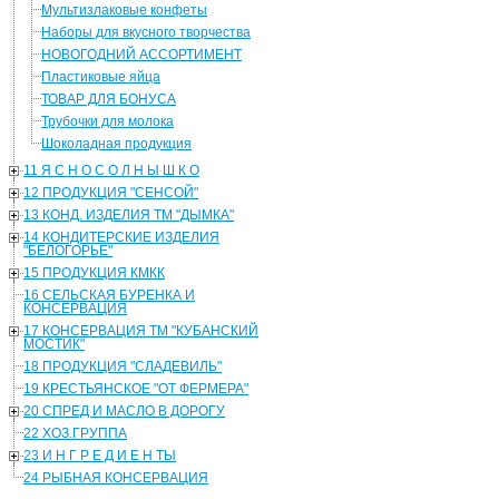
Мультизлаковые конфеты
Наборы для вкусного творчества
НОВОГОДНИЙ АССОРТИМЕНТ
Пластиковые яйца
ТОВАР ДЛЯ БОНУСА
Трубочки для молока
Шоколадная продукция
11 Я С Н О С О Л Н Ы Ш К О
12 ПРОДУКЦИЯ "СЕНСОЙ"
13 КОНД. ИЗДЕЛИЯ ТМ "ДЫМКА"
14 КОНДИТЕРСКИЕ ИЗДЕЛИЯ
"БЕЛОГОРЬЕ"
15 ПРОДУКЦИЯ КМКК
16 СЕЛЬСКАЯ БУРЕНКА И
КОНСЕРВАЦИЯ
17 КОНСЕРВАЦИЯ ТМ "КУБАНСКИЙ
МОСТИК"
18 ПРОДУКЦИЯ "СЛАДЕВИЛЬ"
19 КРЕСТЬЯНСКОЕ "ОТ ФЕРМЕРА"
20 СПРЕД И МАСЛО В ДОРОГУ
22 ХОЗ.ГРУППА
23 И Н Г Р Е Д И Е Н ТЫ
24 РЫБНАЯ КОНСЕРВАЦИЯ