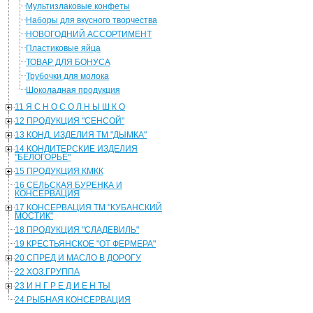
Мультизлаковые конфеты
Наборы для вкусного творчества
НОВОГОДНИЙ АССОРТИМЕНТ
Пластиковые яйца
ТОВАР ДЛЯ БОНУСА
Трубочки для молока
Шоколадная продукция
11 Я С Н О С О Л Н Ы Ш К О
12 ПРОДУКЦИЯ "СЕНСОЙ"
13 КОНД. ИЗДЕЛИЯ ТМ "ДЫМКА"
14 КОНДИТЕРСКИЕ ИЗДЕЛИЯ
"БЕЛОГОРЬЕ"
15 ПРОДУКЦИЯ КМКК
16 СЕЛЬСКАЯ БУРЕНКА И
КОНСЕРВАЦИЯ
17 КОНСЕРВАЦИЯ ТМ "КУБАНСКИЙ
МОСТИК"
18 ПРОДУКЦИЯ "СЛАДЕВИЛЬ"
19 КРЕСТЬЯНСКОЕ "ОТ ФЕРМЕРА"
20 СПРЕД И МАСЛО В ДОРОГУ
22 ХОЗ.ГРУППА
23 И Н Г Р Е Д И Е Н ТЫ
24 РЫБНАЯ КОНСЕРВАЦИЯ