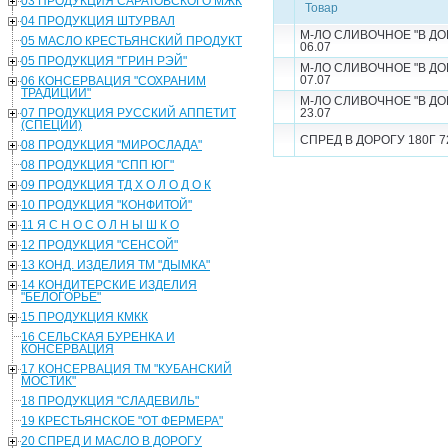
03 ПРОДУКЦИЯ САРАТОВСКОГО МЖК
Товар
04 ПРОДУКЦИЯ ШТУРВАЛ
М-ЛО СЛИВОЧНОЕ "В ДОРО
05 МАСЛО КРЕСТЬЯНСКИЙ ПРОДУКТ
06.07
05 ПРОДУКЦИЯ "ГРИН РЭЙ"
М-ЛО СЛИВОЧНОЕ "В ДОРО
07.07
06 КОНСЕРВАЦИЯ "СОХРАНИМ
ТРАДИЦИИ"
М-ЛО СЛИВОЧНОЕ "В ДОРО
07 ПРОДУКЦИЯ РУССКИЙ АППЕТИТ
23.07
(СПЕЦИИ)
СПРЕД В ДОРОГУ 180Г 72
08 ПРОДУКЦИЯ "МИРОСЛАДА"
08 ПРОДУКЦИЯ "СПП ЮГ"
09 ПРОДУКЦИЯ ТД Х О Л О Д О К
10 ПРОДУКЦИЯ "КОНФИТОЙ"
11 Я С Н О С О Л Н Ы Ш К О
12 ПРОДУКЦИЯ "СЕНСОЙ"
13 КОНД. ИЗДЕЛИЯ ТМ "ДЫМКА"
14 КОНДИТЕРСКИЕ ИЗДЕЛИЯ
"БЕЛОГОРЬЕ"
15 ПРОДУКЦИЯ КМКК
16 СЕЛЬСКАЯ БУРЕНКА И
КОНСЕРВАЦИЯ
17 КОНСЕРВАЦИЯ ТМ "КУБАНСКИЙ
МОСТИК"
18 ПРОДУКЦИЯ "СЛАДЕВИЛЬ"
19 КРЕСТЬЯНСКОЕ "ОТ ФЕРМЕРА"
20 СПРЕД И МАСЛО В ДОРОГУ