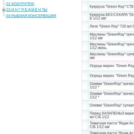
22 ХОЗ.ГРУППА
Кукуруза "Green Ray" СТ
23 И Н Г Р Е Д И Е Н ТЫ
Кукуруза БЕЗ САХАРА "Gr
24 РЫБНАЯ КОНСЕРВАЦИЯ
Б 1/12 авг
Лечо "Green Ray" 720 мл С
Маслины "GreenRay" грече
1/12 авг
Маслины "GreenRay" грече
1/12 июнь
Маслины "GreenRay" супер
авг
Огурцы марин. "Green Ray"
Огурцы марин. "Green Ray"
Оливки "GreenRay" гречес
1/12 *
Оливки "GreenRay" гречес
1/12 *
Оливки "GreenRay" суперг
Перец ХАЛАПЕНЬО марин
мл С/Б 1/12
Томатная паста "Ящик Ас
С/Б 1/12 авг
Томатная паста "Ящик Ас