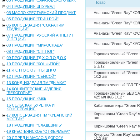
03 ПРОДУКЦИЯ САРАТОВСКОГО МЖК
Товар
04 ПРОДУКЦИЯ ШТУРВАЛ
05 МАСЛО КРЕСТЬЯНСКИЙ ПРОДУКТ
Ананасы "Green Ray" КОЛ
05 ПРОДУКЦИЯ "ГРИН РЭЙ"
Ананасы "Green Ray" КОЛ
06 КОНСЕРВАЦИЯ "СОХРАНИМ
ТРАДИЦИИ"
Ананасы "Green Ray" КУС
07 ПРОДУКЦИЯ РУССКИЙ АППЕТИТ
(СПЕЦИИ)
Ананасы "Green Ray" КУС
08 ПРОДУКЦИЯ "МИРОСЛАДА"
08 ПРОДУКЦИЯ "СПП ЮГ"
Горошек зеленый "Green R
09 ПРОДУКЦИЯ ТД Х О Л О Д О К
Горошек зеленый "Green
10 ПРОДУКЦИЯ "КОНФИТОЙ"
Б 1/12
11 Я С Н О С О Л Н Ы Ш К О
Горошек зеленый "Green 
12 ПРОДУКЦИЯ "СЕНСОЙ"
1/12 авг
13 КОНД. ИЗДЕЛИЯ ТМ "ДЫМКА"
Горошек зеленый "GREEN"
14 КОНДИТЕРСКИЕ ИЗДЕЛИЯ
"БЕЛОГОРЬЕ"
Горошек зеленый БЕЗ СА
425 мл Ж/Б 1/12 *
15 ПРОДУКЦИЯ КМКК
16 СЕЛЬСКАЯ БУРЕНКА И
Кабачковая икра "Green Ra
КОНСЕРВАЦИЯ
Корнишоны "Green Ray" ма
17 КОНСЕРВАЦИЯ ТМ "КУБАНСКИЙ
авг
МОСТИК"
18 ПРОДУКЦИЯ "СЛАДЕВИЛЬ"
Корнишоны "Green Ray" ма
19 КРЕСТЬЯНСКОЕ "ОТ ФЕРМЕРА"
Кукуруза "Green Ray" мол
20 СПРЕД И МАСЛО В ДОРОГУ
1/12 авг