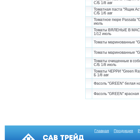
С/Б 1/8 авг
Томатная паста "Ящик Ас
С/Б 1/6 авг
Томатное пюре Passata "G
июль
Томаты ВЯЛЕНЫЕ В МАСЛЕ
1/12 июль
Томаты маринованные "Gre
Томаты маринованные "Gre
Томаты очищенные в собст
С/Б 1/8 июль
Томаты ЧЕРРИ "Green Ra
Б 1/8 авг
Фасоль "GREEN" белая нат
Фасоль "GREEN" красная н
Главная
Продукция
Р